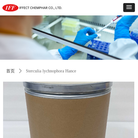
首页
ꄲ
Sterculia lychnophora Hance