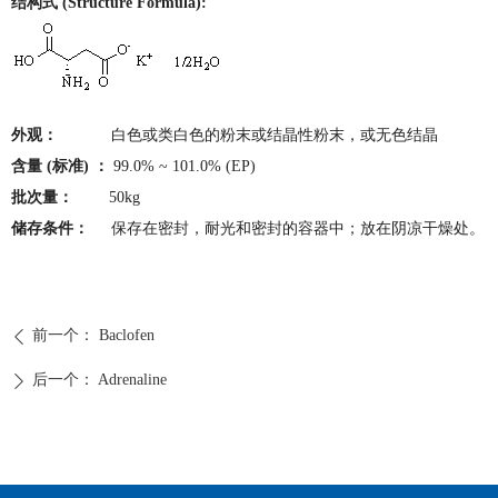
结构式 (Structure Formula):
外观：
白色或类白色的粉末或结晶性粉末，或无色结晶
含量 (标准) ：
99.0% ~ 101.0% (EP)
批次量：
50kg
储存条件：
保存在密封，耐光和密封的容器中；放在阴凉干燥处。
前一个：
Baclofen
ꄴ
后一个：
Adrenaline
ꄲ