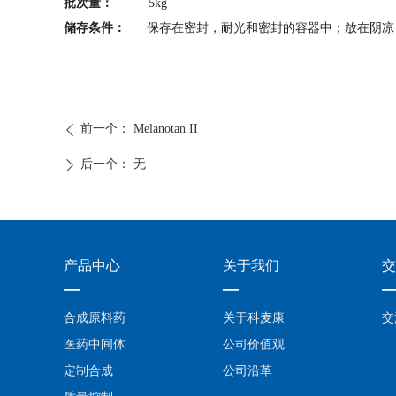
批次量：
5kg
储存条件：
保存在密封，耐光和密封的容器中；放在阴凉
前一个：
Melanotan II
ꄴ
后一个：
无
ꄲ
产品中心
关于我们
交
—
—
合成原料药
关于科麦康
交
医药中间体
公司价值观
定制合成
公司沿革