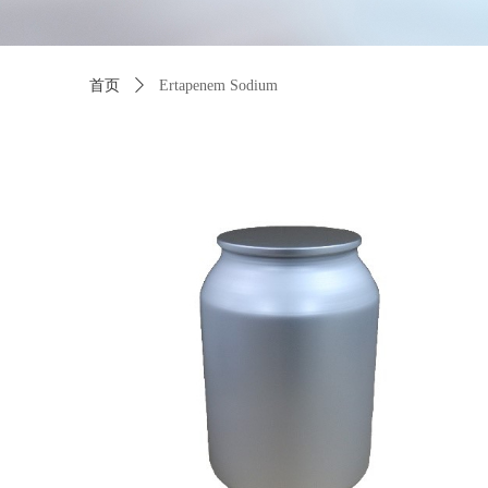
首页
ꄲ
Ertapenem Sodium