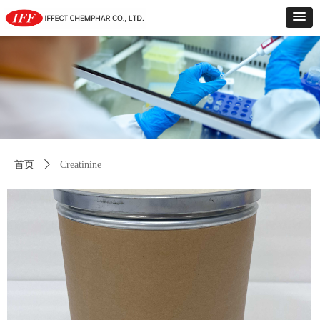
首页
ꄲ
Creatinine