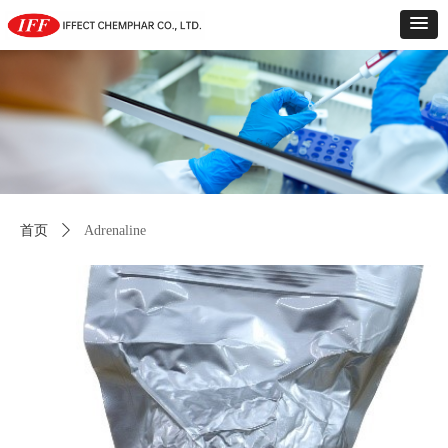
首页
ꄲ
Adrenaline